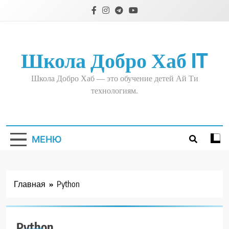
Перейти
к
содержимому
Школа Добро Хаб IT
Школа Добро Хаб — это обучение детей Ай Ти
технологиям.
PYTHON
WORDPRESS
ОБУЧЕНИЕ 10-
МЕНЮ
Е КЛАССЫ
ОБУЧЕНИЕ 5
КЛАССЫ
ОБУЧЕНИЕ 6-
Главная
Python
Е КЛАССЫ
ОБУЧЕНИЕ 7-
Е КЛАССЫ
Python
ОБУЧЕНИЕ 8-