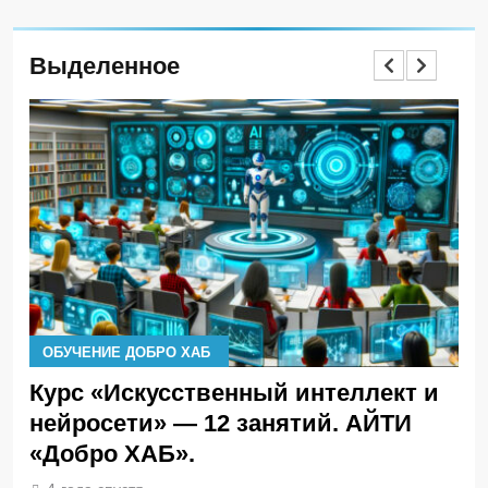
Выделенное
ОБУЧЕНИЕ ДОБРО ХАБ
О
Курс «Искусственный интеллект и
Ки
й
нейросети» — 12 занятий. АЙТИ
– 
«Добро ХАБ».
си
шк