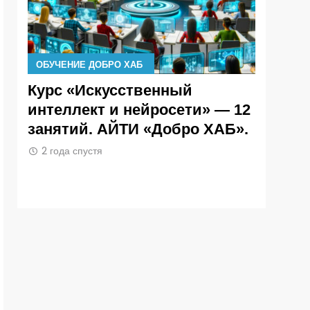
НИЕ ДОБРО ХАБ
ОБУЧЕНИЕ ДОБРО ХАБ
 «Искусственный
Кикавский Паве
ллект и нейросети» — 12
Александрович
тий. АЙТИ «Добро ХАБ».
разработчик и 
администратор 
а спустя
«Добро Хаб»
2 года спустя