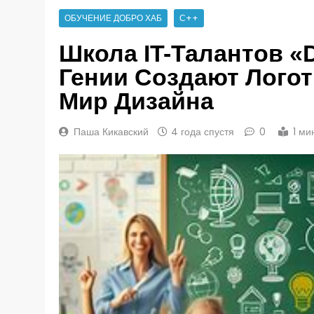
ОБУЧЕНИЕ ДОБРО ХАБ
С++
Школа IT-Талантов «D
Гении Создают Логот
Мир Дизайна
Паша Кикавский
4 года спустя
0
1 ми