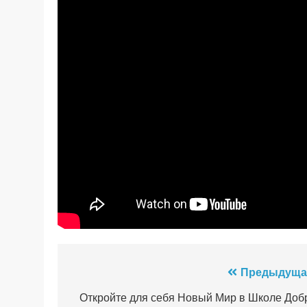
Навигация
Предыдуща
по
Откройте для себя Новый Мир в Школе Доб