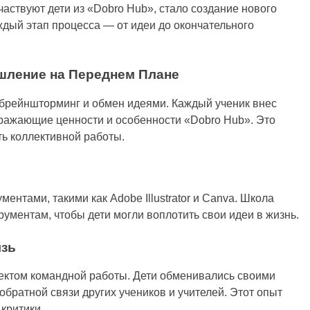
аствуют дети из «Dobro Hub», стало создание нового
ждый этап процесса — от идеи до окончательного
ОБУЧЕНИЕ ДОБРО ХАБ
ОБУЧЕ
ышление на Переднем Плане
Занятие 1. Введение в мир
Курс
и брейншторминг и обмен идеями. Каждый ученик внес
нейросетей. Курс
инте
тражающие ценности и особенности «Dobro Hub». Это
«Искусственный интеллект и
заня
ь коллективной работы.
нейросети» .
2 год
2 года спустя
ентами, такими как Adobe Illustrator и Canva. Школа
ументам, чтобы дети могли воплотить свои идеи в жизнь.
язь
ектом командной работы. Дети обменивались своими
обратной связи других учеников и учителей. Этот опыт
критики.