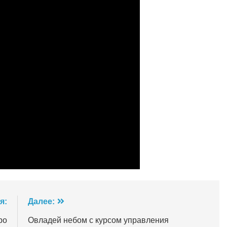
я:
Далее:
ро
Овладей небом с курсом управления