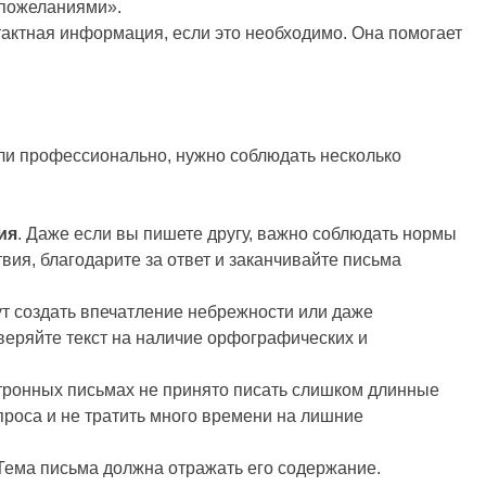
 пожеланиями».
тактная информация, если это необходимо. Она помогает
ОБУЧЕНИЕ ДОБРО ХАБ
Занятие 1. Введение в ми
и профессионально, нужно соблюдать несколько
нейросетей. Курс
«Искусственный интеллек
нейросети» .
ия
. Даже если вы пишете другу, важно соблюдать нормы
вия, благодарите за ответ и заканчивайте письма
2 года спустя
ут создать впечатление небрежности или даже
веряйте текст на наличие орфографических и
ктронных письмах не принято писать слишком длинные
опроса и не тратить много времени на лишние
 Тема письма должна отражать его содержание.