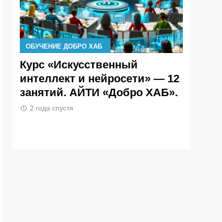
ОБУЧЕНИЕ ДОБРО ХАБ
ОБУЧЕНИ
р
Курс «Искусственный
Кикавс
интеллект и нейросети» — 12
Алекс
т и
занятий. АЙТИ «Добро ХАБ».
разраб
админи
2 года спустя
«Добро
2 года с