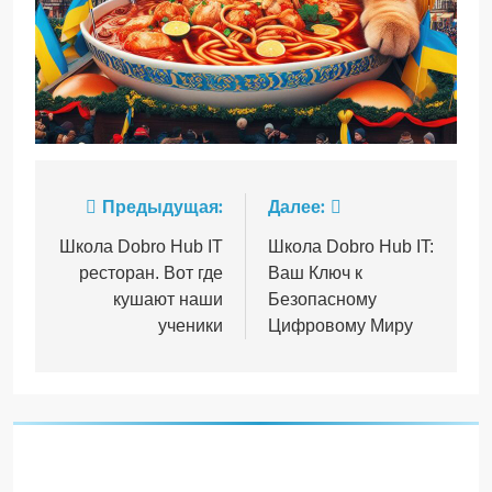
Навигация
Предыдущая:
Далее:
по
Школа Dobro Hub IT
Школа Dobro Hub IT:
ресторан. Вот где
Ваш Ключ к
записям
кушают наши
Безопасному
ученики
Цифровому Миру