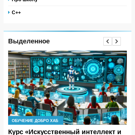
С++
Выделенное
ОБУЧЕНИЕ ДОБРО ХАБ
ОБУЧЕН
Курс «Искусственный интеллект и
Кикав