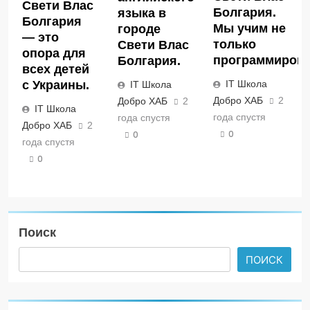
Свети Влас
Болгария.
языка в
Болгария
Мы учим не
городе
— это
только
Свети Влас
опора для
программирова
Болгария.
всех детей
IT Школа
с Украины.
IT Школа
Добро ХАБ
2
Добро ХАБ
2
IT Школа
года спустя
года спустя
Добро ХАБ
2
0
0
года спустя
0
Поиск
ПОИСК