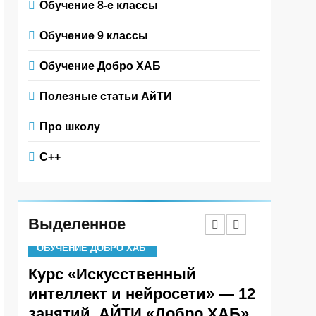
Обучение 8-е классы
Обучение 9 классы
Обучение Добро ХАБ
Полезные статьи АйТИ
Про школу
С++
Выделенное
ОБУЧЕНИЕ ДОБРО ХАБ
ОБУЧЕНИ
р
Курс «Искусственный
Кикавс
интеллект и нейросети» — 12
Алекс
т и
занятий. АЙТИ «Добро ХАБ».
разраб