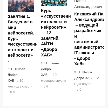
Курс
Кикавский Пав
«Искусственный
Занятие 1.
Александрови
интеллект и
Введение в
– ведущий
нейросети»
мир
разработчик
— 12
нейросетей.
и
занятий.
Курс
системный
АЙТИ
«Искусственный
администратор
«Добро
интеллект и
IT-школы
ХАБ».
нейросети»
«Добро
.
IT Школа
Хаб»
IT Школа
Добро
IT Школа
Добро
ХАБ
10
Добро ХАБ
2
ХАБ
10
месяцев спустя
года спустя
месяцев спустя
0
0
0