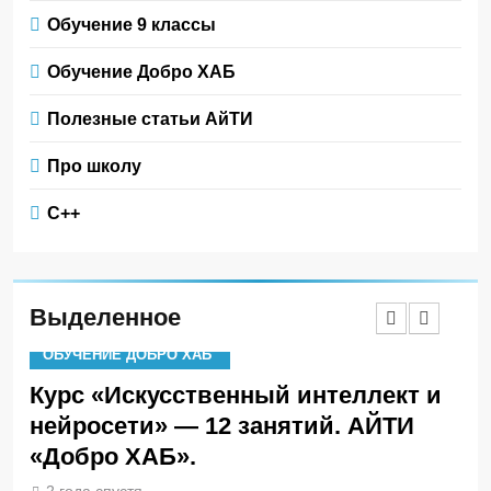
Обучение 9 классы
Обучение Добро ХАБ
Полезные статьи АйТИ
Про школу
С++
Выделенное
ОБУЧЕНИЕ ДОБРО ХАБ
О
Курс «Искусственный интеллект и
Ки
й
нейросети» — 12 занятий. АЙТИ
– 
«Добро ХАБ».
си
шк
2 года спустя